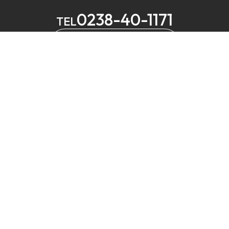
0238-40-1171
TEL
メールでお問い合わせ
MELS
営業
定休
⼭形