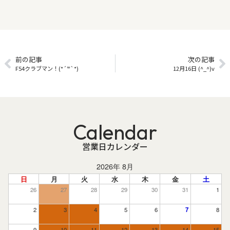
前の記事
次の記事
F54クラブマン！(*´꒳`*)
12月16日 (^_^)v
Calendar
営業日カレンダー
2026年 8月
日
月
火
水
木
金
土
26
27
28
29
30
31
1
2
3
4
5
6
7
8
9
10
11
12
13
14
15