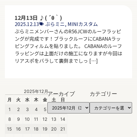
12月13日 ♪( ´θ｀)
2025.12.13
ぶらミニ
,
MINIカスタム
ぶらミニメンバーさんのR56JCWのルーフラッピ
ングが完成です！ブラックルーフにCABANAラッ
ピングフィルムを貼りました。 CABANAのルーフ
ラッピングは上面だけの施工になりますが今回は
リアスポをバラして裏側までしっ […]
2025年12月
アーカイブ
カテゴリー
月
火
水
木
金
土
日
1
2
3
4
5
6
7
8
9
10
11
12
13
14
15
16
17
18
19
20
21