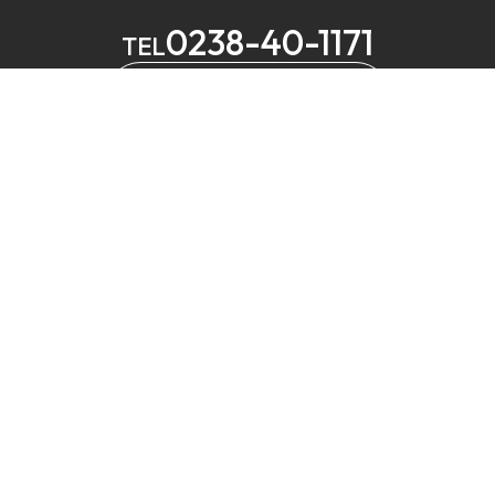
0238-40-1171
TEL
メールでお問い合わせ
MELS
営業
定休
⼭形