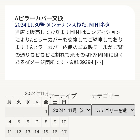
Aピラーカバー交換
2024.11.30
メンテナンスねた
,
MINIネタ
当店で販売しておりますMINIはコンディション
によりAピラーカバーも交換してご納車しており
ます！Aピラーカバー内側のゴム製モールがご覧
の通りカピカピに割れて来るのはF系MINIに良く
あるダメージ箇所です…&#129394 […]
2024年11月
アーカイブ
カテゴリー
月
火
水
木
金
土
日
1
2
3
4
5
6
7
8
9
10
11
12
13
14
15
16
17