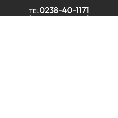
0238-40-1171
TEL
メールでお問い合わせ
MELS
営業
定休
⼭形