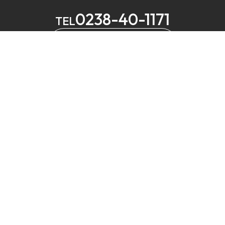
0238-40-1171
TEL
メールでお問い合わせ
MELS
営業
定休
⼭形