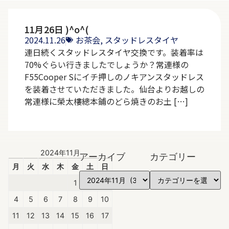
11月26日 )^o^(
2024.11.26
お茶会
,
スタッドレスタイヤ
連日続くスタッドレスタイヤ交換です。装着率は
70%ぐらい行きましたでしょうか？常連様の
F55Cooper Sにイチ押しのノキアンスタッドレス
を装着させていただきました。仙台よりお越しの
常連様に榮太樓總本鋪のどら焼きのお土 […]
2024年11月
アーカイブ
カテゴリー
月
火
水
木
金
土
日
1
2
3
4
5
6
7
8
9
10
11
12
13
14
15
16
17