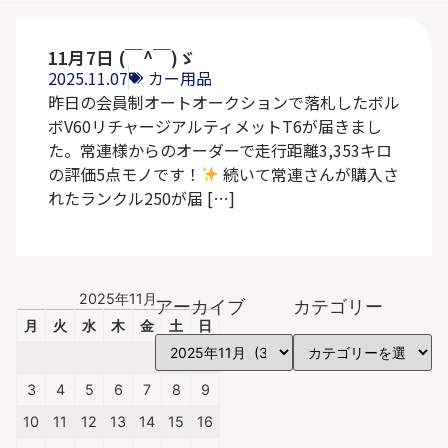
11月7日 (￣^￣)ゞ
2025.11.07
カー用品
昨日の会員制オートオークションで落札したボル
ボV60リチャージアルティメットT6が届きまし
た。常連様からのオーダーで走行距離3,353キロ
の評価5点モノです！
続いて常連さんが購入さ
れたランクル250が届 […]
2025年11月
アーカイブ
カテゴリー
月
火
水
木
金
土
日
1
2
3
4
5
6
7
8
9
10
11
12
13
14
15
16