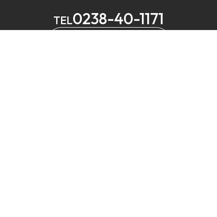
0238-40-1171
TEL
メールでお問い合わせ
MELS
営業
定休
⼭形