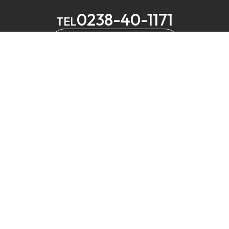
0238-40-1171
TEL
メールでお問い合わせ
MELS
営業
定休
⼭形