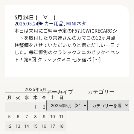
5月24日 (￣∀￣)
2025.05.24
カー用品
,
MINIネタ
本日は来月にご納車予定のF57JCWにRECAROシ
ートを取付したり常連さんのカマロの12ヶ月点
検整備をさせていただいたりと慌ただしい一日で
した。毎年恒例のクラシックミニのビックイベン
ト！第8回 クラシックミニ 七ヶ宿パ […]
2025年5月
アーカイブ
カテゴリー
月
火
水
木
金
土
日
1
2
3
4
5
6
7
8
9
10
11
12
13
14
15
16
17
18