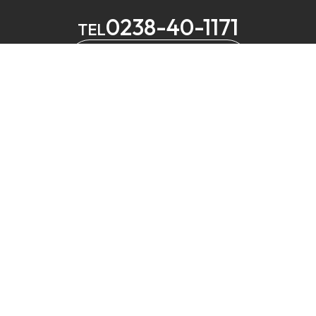
0238-40-1171
TEL
メールでお問い合わせ
MELS
営業
定休
⼭形