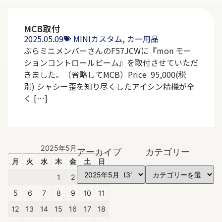
MCB取付
2025.05.09
MINIカスタム
,
カー用品
ぶらミニメンバーさんのF57JCWに『mon モー
ションコントロールビーム』を取付させていただ
きました。（省略してMCB）Price 95,000(税
別) シャシー歪を知り尽くしたアイシン精機が全
く […]
2025年5月
アーカイブ
カテゴリー
月
火
水
木
金
土
日
1
2
3
4
5
6
7
8
9
10
11
12
13
14
15
16
17
18