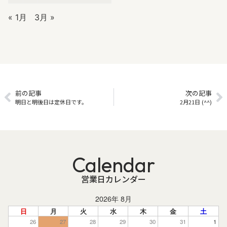
« 1月
3月 »
前の記事
次の記事
明日と明後日は定休日です。
2月21日 (^^)
Calendar
営業日カレンダー
2026年 8月
日
月
火
水
木
金
土
26
27
28
29
30
31
1