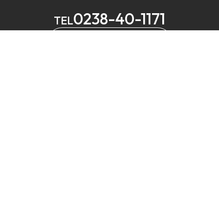
0238-40-1171
TEL
メールでお問い合わせ
MELS
営業
定休
⼭形