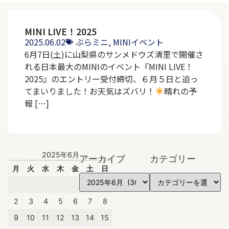
MINI LIVE！2025
2025.06.02
ぶらミニ
,
MINIイベント
6月7日(土)に山梨県のサンメドウズ清里で開催さ
れる日本最大のMINIのイベント『MINI LIVE！
2025』のエントリー受付締切、６月５日と迫っ
てまいりました！お天気はズバリ！
晴れの予
報 […]
2025年6月
アーカイブ
カテゴリー
月
火
水
木
金
土
日
1
2
3
4
5
6
7
8
9
10
11
12
13
14
15