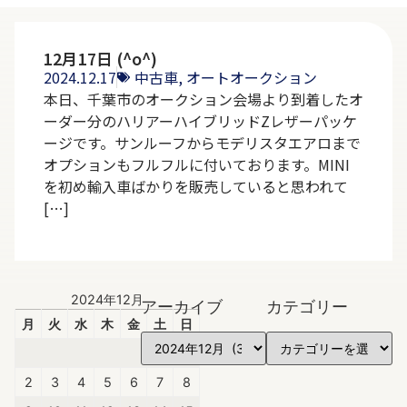
12月17日 (^o^)
2024.12.17
中古車
,
オートオークション
本日、千葉市のオークション会場より到着したオ
ーダー分のハリアーハイブリッドZレザーパッケ
ージです。サンルーフからモデリスタエアロまで
オプションもフルフルに付いております。MINI
を初め輸入車ばかりを販売していると思われて
[…]
2024年12月
アーカイブ
カテゴリー
月
火
水
木
金
土
日
1
2
3
4
5
6
7
8