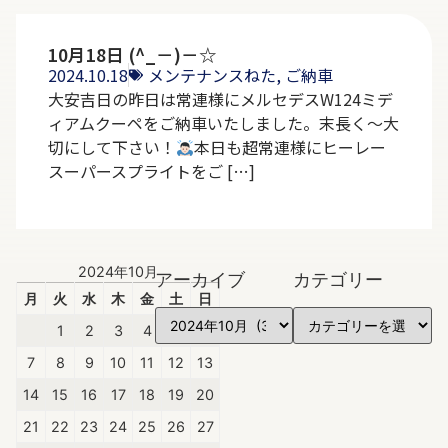
10月18日 (^_－)－☆
2024.10.18
メンテナンスねた
,
ご納車
大安吉日の昨日は常連様にメルセデスW124ミデ
ィアムクーペをご納車いたしました。末長く～大
切にして下さい！
本日も超常連様にヒーレー
スーパースプライトをご […]
2024年10月
アーカイブ
カテゴリー
月
火
水
木
金
土
日
1
2
3
4
5
6
7
8
9
10
11
12
13
14
15
16
17
18
19
20
21
22
23
24
25
26
27