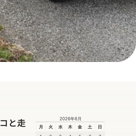
2026年6月
コと走
月
火
水
木
金
土
日