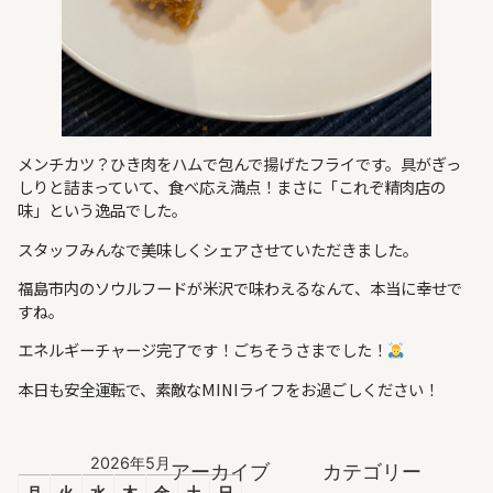
メンチカツ？ひき肉をハムで包んで揚げたフライです。具がぎっ
しりと詰まっていて、食べ応え満点！まさに「これぞ精肉店の
味」という逸品でした。
スタッフみんなで美味しくシェアさせていただきました。
福島市内のソウルフードが米沢で味わえるなんて、本当に幸せで
すね。
エネルギーチャージ完了です！ごちそうさまでした！
本日も安全運転で、素敵なMINIライフをお過ごしください！
2026年5月
アーカイブ
カテゴリー
月
火
水
木
金
土
日