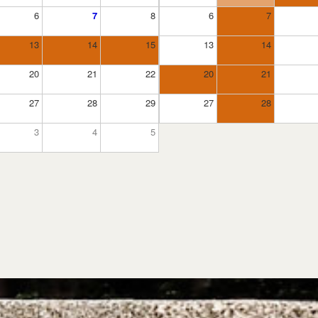
6
7
8
6
7
13
14
15
13
14
20
21
22
20
21
27
28
29
27
28
3
4
5