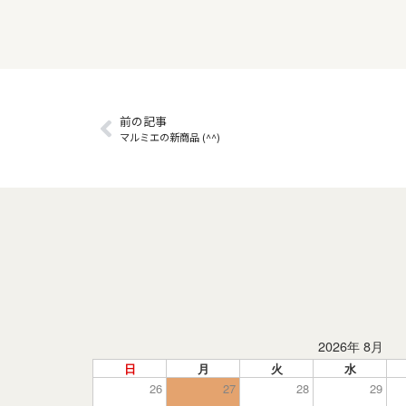
前の記事
マルミエの新商品 (^^)
2026年 8月
日
月
火
水
26
27
28
29