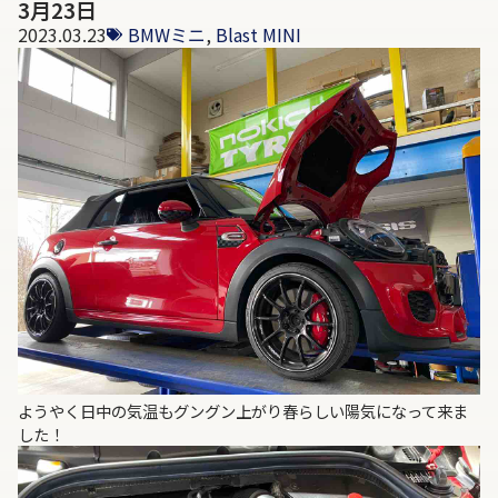
3月23日
2023.03.23
BMWミニ
,
Blast MINI
ようやく日中の気温もグングン上がり春らしい陽気になって来ま
した！