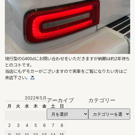
現行型のG400dにお問い合わせをいただきますが納期は約2年待ち
とのコトです。
当店にもデモカーがございますので実車をご覧になりたい方はご
来店下さい。
2022年5月
アーカイブ
カテゴリー
月
火
水
木
金
土
日
1
2
3
4
5
6
7
8
9
10
11
12
13
14
15