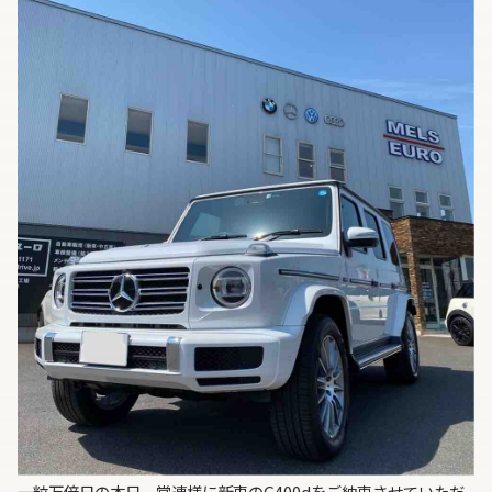
一粒万倍日の本日、常連様に新車のG400dをご納車させていただ