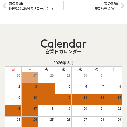
前の記事
次の記事
BMW100台規模のリコール (-_-)
大安ご納車 \( ˆoˆ )/
Calendar
営業日カレンダー
2026年 8月
日
月
火
水
木
金
土
26
27
28
29
30
31
1
2
3
4
5
6
7
8
9
10
11
12
13
14
15
16
17
18
19
20
21
22
23
24
25
26
27
28
29