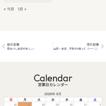
« 11月
1月 »
前の記事
次の記事
恐るべし米沢の冬 (-｡-;
山形・米沢、平年の3倍って（ーー；）
Calendar
営業日カレンダー
2026年 8月
日
月
火
水
木
金
土
26
27
28
29
30
31
1